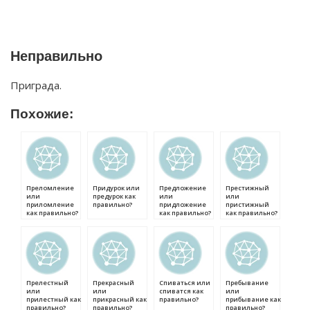
Неправильно
Приграда.
Похожие:
Преломление
Придурок или
Предложение
Престижный
или
предурок как
или
или
приломление
правильно?
придложение
пристижный
как правильно?
как правильно?
как правильно?
Прелестный
Прекрасный
Спиваться или
Пребывание
или
или
спиватся как
или
прилестный как
прикрасный как
правильно?
прибывание как
правильно?
правильно?
правильно?