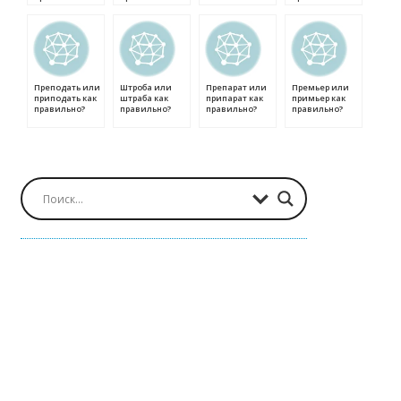
Преподать или
Штроба или
Препарат или
Премьер или
приподать как
штраба как
припарат как
примьер как
правильно?
правильно?
правильно?
правильно?