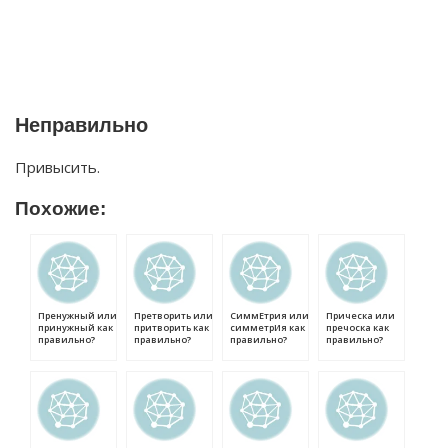
Неправильно
Привысить.
Похожие:
Пренужный или
Претворить или
СиммЕтрия или
Прическа или
принужный как
притворить как
симметрИя как
пречоска как
правильно?
правильно?
правильно?
правильно?