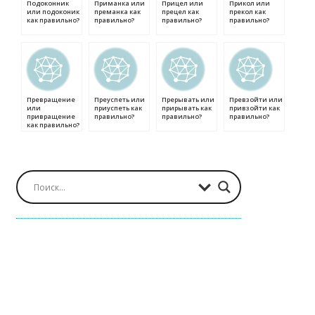
Подоконник
Приманка или
Прицел или
Прикол или
или подоконик
преманка как
прецел как
прекол как
как правильно?
правильно?
правильно?
правильно?
Превращение
Преуспеть или
Прерывать или
Превзойти или
или
приуспеть как
прирывать как
привзойти как
привращение
правильно?
правильно?
правильно?
как правильно?