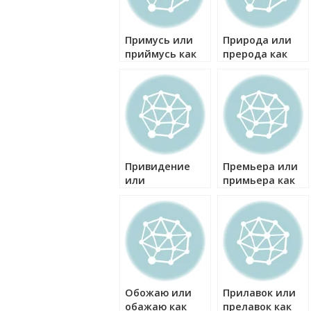
Примусь или
Природа или
приймусь как
прерода как
правильно?
правильно?
Привидение
Премьера или
или
примьера как
превидение
правильно?
как правильно?
Обожаю или
Прилавок или
обажаю как
прелавок как