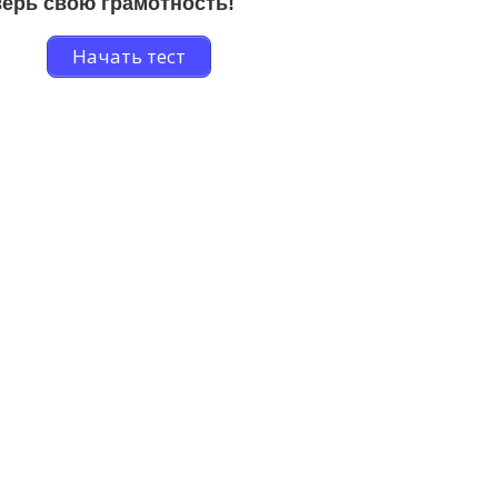
ерь свою грамотность!
Начать тест