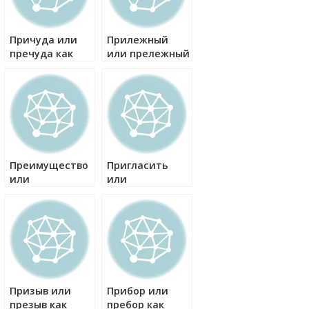
Причуда или
Прилежный
пречуда как
или прележный
правильно?
как правильно?
Преимущество
Пригласить
или
или
приимущество
приглосить как
как правильно?
правильно?
Призыв или
Прибор или
презыв как
пребор как