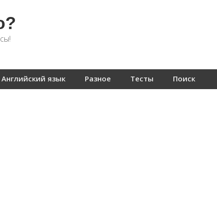
о?
сы!
Английский язык
Разное
Тесты
Поиск