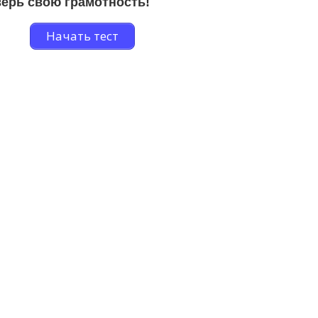
ерь свою грамотность!
Начать тест