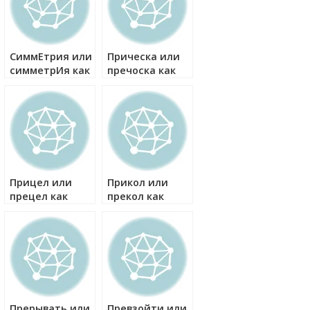
СиммЕтрия или
Прическа или
симметрИя как
пречоска как
правильно?
правильно?
Прицел или
Прикол или
прецел как
прекол как
правильно?
правильно?
Прерывать или
Превзойти или