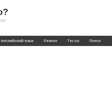
о?
сы!
Английский язык
Разное
Тесты
Поиск