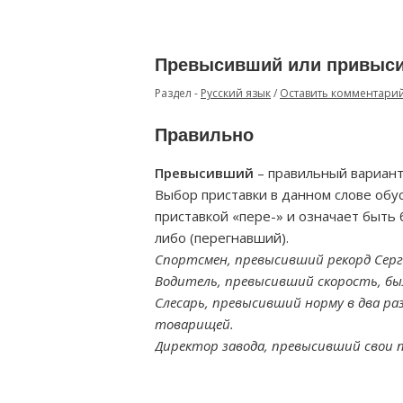
Превысивший или привыси
Раздел -
Русский язык
/
Оставить комментари
Правильно
Превысивший
– правильный вариант 
Выбор приставки в данном слове обус
приставкой «пере-» и означает быть
либо (перегнавший).
Спортсмен, превысивший рекорд Серге
Водитель, превысивший скорость, б
Слесарь, превысивший норму в два ра
товарищей.
Директор завода, превысивший свои п