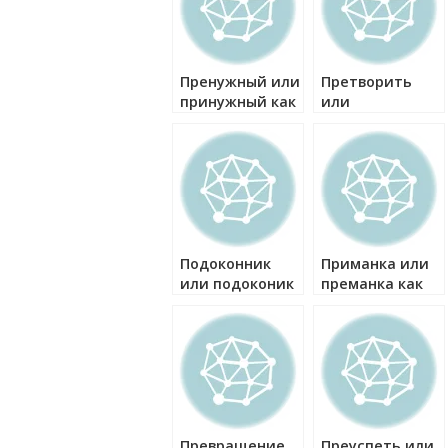
Пренужный или
Претворить
принужный как
или
правильно?
притворить как
правильно?
Подоконник
Приманка или
или подоконик
преманка как
как правильно?
правильно?
Превращение
Преуспеть или