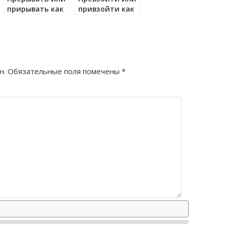
прирывать как
привзойти как
правильно?
правильно?
н.
Обязательные поля помечены
*