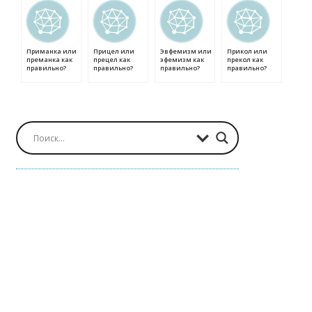
Приманка или
Прицел или
Эвфемизм или
Прикол или
преманка как
прецел как
эфемизм как
прекол как
правильно?
правильно?
правильно?
правильно?