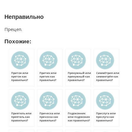
Неправильно
Прецеп.
Похожие:
Притон или
Притих или
Пренужный или
СиммЕтрия или
претон как
претих как
принужный как
симметрИя как
правильно?
правильно?
правильно?
правильно?
Приятель или
Прическа или
Подоконник
Прислуга или
преятель как
пречоска как
или подоконик
преслуга как
правильно?
правильно?
как правильно?
правильно?