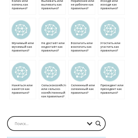
Колюч или
Выливать или
Нерабочие или
Исходя или
колючь как
вылевать как
не рабочие как
изходя как
правиьно?
правильно?
правильно?
правильно?
Мучимый или
Не достаёт или
Возлагать или
Угостить или
мучемый как
недостаёт как
возлогать как
угастить как
правильно?
правильно?
правильно?
правильно?
Наняться или
Сельскохозяйственный
Склеенный или
Президент или
нанятся как
или сельско-
склеинный как
презедент как
правильно?
хозяйственный
правильно?
правильно?
как правильно?