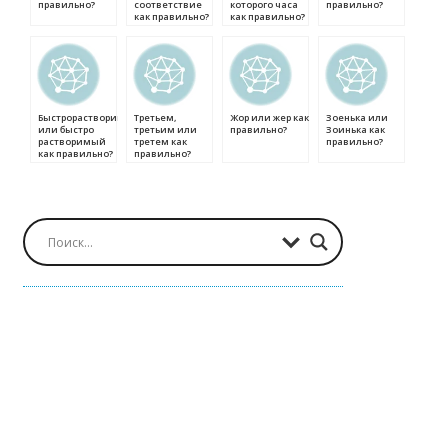
правильно?
соответствие
которого часа
правильно?
как правильно?
как правильно?
Быстрорастворимый
Третьем,
Жор или жер как
Зоенька или
или быстро
третьим или
правильно?
Зоинька как
растворимый
третем как
правильно?
как правильно?
правильно?