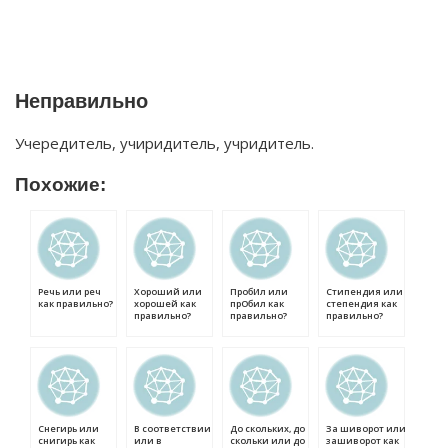
Неправильно
Учередитель, учиридитель, учридитель.
Похожие:
Речь или реч
Хороший или
ПробИл или
Стипендия или
как правильно?
хорошей как
прОбил как
степендия как
правильно?
правильно?
правильно?
Снегирь или
В соответствии
До скольких, до
За шиворот или
снигирь как
или в
скольки или до
зашиворот как