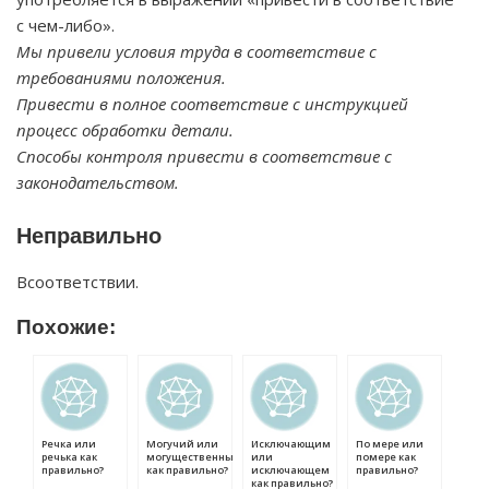
с чем-либо».
Мы привели условия труда в соответствие с
требованиями положения.
Привести в полное соответствие с инструкцией
процесс обработки детали.
Способы контроля привести в соответствие с
законодательством.
Неправильно
Всоответствии.
Похожие:
Речка или
Могучий или
Исключающим
По мере или
речька как
могущественный
или
помере как
правильно?
как правильно?
исключающем
правильно?
как правильно?