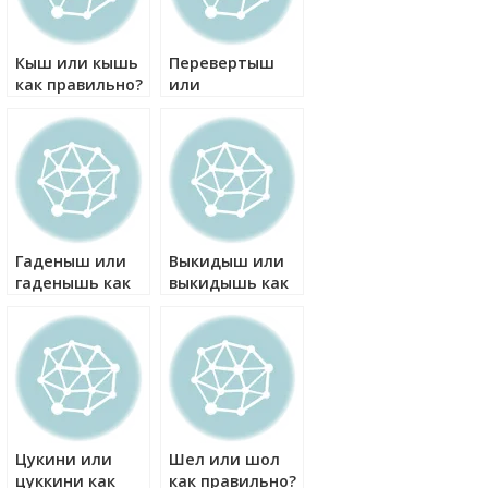
Кыш или кышь
Перевертыш
как правильно?
или
перевертышь
как правильно?
Гаденыш или
Выкидыш или
гаденышь как
выкидышь как
правильно?
правильно?
Цукини или
Шел или шол
цуккини как
как правильно?