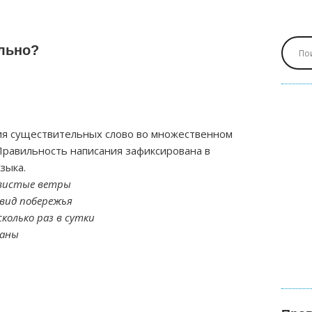
ильно?
ия существительных слово во множественном
 Правильность написания зафиксирована в
зыка.
вистые ветры
вид побережья
колько раз в сутки
еаны