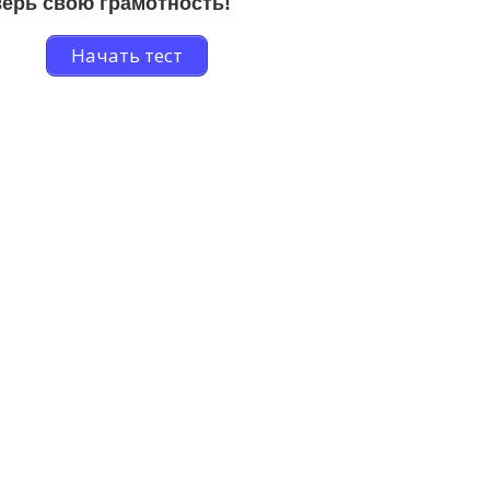
ерь свою грамотность!
Начать тест