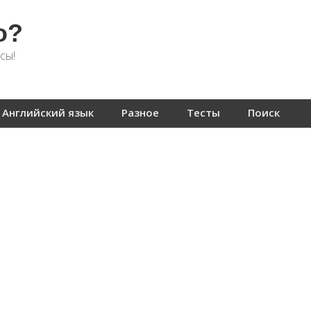
о?
сы!
Английский язык
Разное
Тесты
Поиск