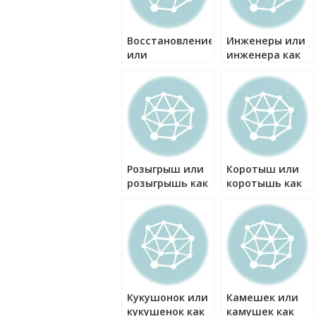
Восстановление
Инженеры или
или
инженера как
востановление
правильно?
как правильно?
Розыгрыш или
Коротыш или
розыгрышь как
коротышь как
правильно?
правильно?
Кукушонок или
Камешек или
кукушенок как
камушек как