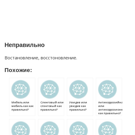
Неправильно
Востановление, восстоновление.
Похожие:
Мебель или
Сленговый или
Увидев или
Антикоррозийная
мебиль как как
слэнговый как
увидив как
или
правильно?
правильно?
правильно?
антикоррозионная
как правильно?