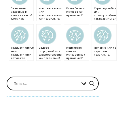
Знамение
Константинович
ИсковОе или
Стрессоустойчивость
ударение в
или
Исковое как
или
слове на какой
Константиновичь
правильно?
стресоустойчивость
слог? Как
как правильно?
как правильно?
правильно
ставить
ударение?
Тридцатипятилетие
Садово-
Неисправен
Попарно или по
или
огородный или
или не
парно как
тридцатипяти
садовоогородный
исправен как
правильно?
летие как
как правильно?
правильно?
правильно?