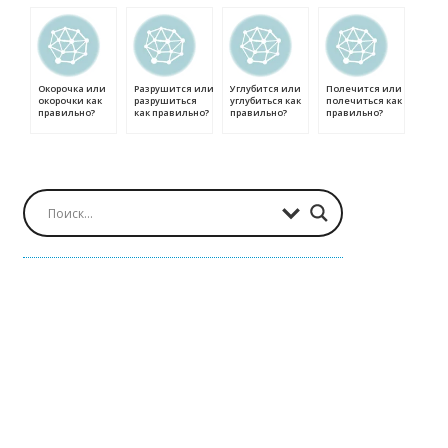
Окорочка или
Разрушится или
Углубится или
Полечится или
окорочки как
разрушиться
углубиться как
полечиться как
правильно?
как правильно?
правильно?
правильно?