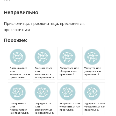
Неправильно
Прислонитца, прислонитьца, преслонится,
преслониться.
Похожие:
Замешкаться
Вмешиваться
Обогреться или
Уткнутся или
или
или
обогрется как
уткнуться как
замешкатся как
вмешиватся
правильно?
правильно?
правильно?
как правильно?
Превратится
Определится
Укоренится или
Удосужится или
или
или
укорениться как
удосужиться как
превратиться
определиться
правильно?
правильно?
как правильно?
как правильно?