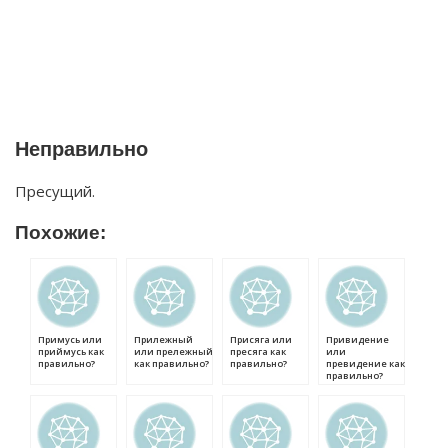
Неправильно
Пресущий.
Похожие:
Примусь или
Прилежный
Присяга или
Привидение
приймусь как
или прележный
пресяга как
или
правильно?
как правильно?
правильно?
превидение как
правильно?