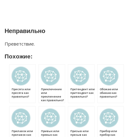
Неправильно
Преветствие.
Похожие:
Присяга или
Приключение
Претендент или
Обожаю или
пресяга как
или
притендент как
обажаю как
правильно?
преключение
правильно?
правильно?
как правильно?
Прилавок или
Привык или
Призыв или
Прибор или
прелавок как
превык как
презыв как
пребор как