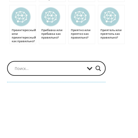
Преинтересный
Прибавка или
Приятно или
Приятель или
или
пребавка как
преятно как
преятель как
приинтересный
правильно?
правильно?
правильно?
как правильно?