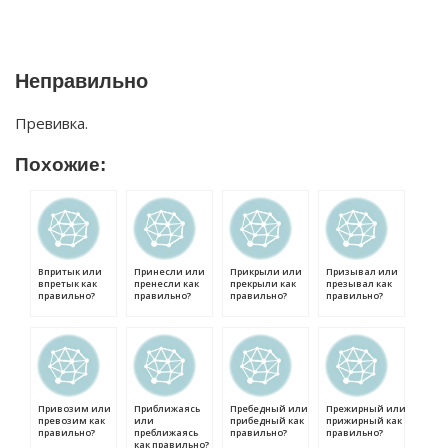
Неправильно
Превивка.
Похожие:
Впритык или
Принесли или
Прикрыли или
Призывал или
впретык как
пренесли как
прекрыли как
презывал как
правильно?
правильно?
правильно?
правильно?
Привозим или
Приближаясь
Пребедный или
Прежирный или
превозим как
или
прибедный как
прижирный как
правильно?
преближаясь
правильно?
правильно?
как правильно?