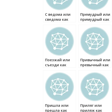
С ведома или
Премудрый или
сведома как
примудрый как
правильно?
правильно?
Поезжай или
Привычный или
съезди как
превычный как
правильно?
правильно?
Пришла или
Приляг или
прешла как
приляж как