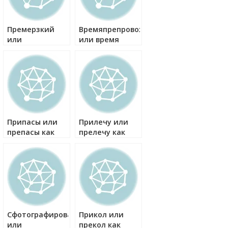
Премерзкий
Времяпрепровождение
или
или время
примерзкий
препровождение
как правильно?
как правильно?
Припасы или
Прилечу или
препасы как
прелечу как
правильно?
правильно?
Сфотографироваться
Прикол или
или
прекол как