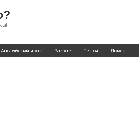
о?
сы!
Английский язык
Разное
Тесты
Поиск