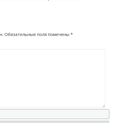
сфоткаться как
правильно?
правильно?
н.
Обязательные поля помечены
*