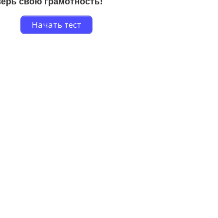
ерь свою грамотность!
Начать тест