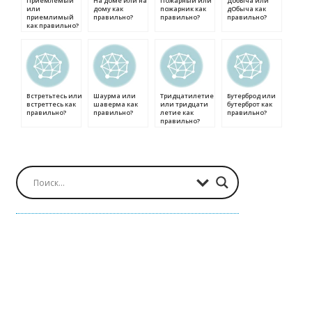
Приемлемый
На доме или на
Пожарный или
ДобЫча или
или
дому как
пожарник как
дОбыча как
приемлимый
правильно?
правильно?
правильно?
как правильно?
Встретьтесь или
Шаурма или
Тридцатилетие
Бутерброд или
встреттесь как
шаверма как
или тридцати
бутерброт как
правильно?
правильно?
летие как
правильно?
правильно?