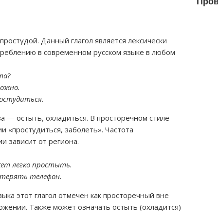
Пров
простудой. Данный глагол является лексически
треблению в современном русском языке в любом
та?
ложно.
ростудиться.
а — остыть, охладиться. В просторечном стиле
ии «простудиться, заболеть». Частота
и зависит от региона.
жет легко простыть.
отерять телефон.
зыка этот глагол отмечен как просторечный вне
ложении. Также может означать остыть (охладится)