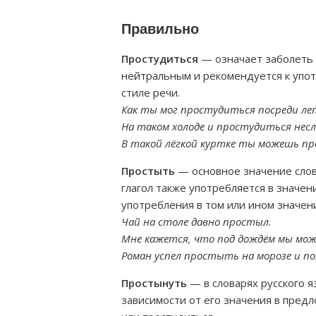
Правильно
Простудиться
— означает заболеть 
нейтральным и рекомендуется к упо
стиле речи.
Как ты мог простудиться посреди ле
На таком холоде и простудиться нес
В такой лёгкой куртке ты можешь п
Простыть
— основное значение слов
глагол также употребляется в значен
употребления в том или ином значени
Чай на столе давно простыл.
Мне кажется, что под дождём мы мо
Роман успел простыть на морозе и п
Простынуть
— в словарях русского я
зависимости от его значения в пред