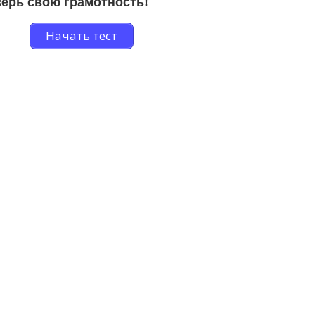
ерь свою грамотность!
Начать тест