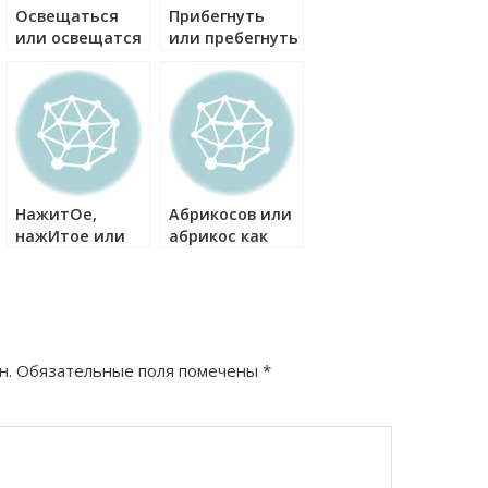
Освещаться
Прибегнуть
или освещатся
или пребегнуть
как правильно?
как правильно?
НажитОе,
Абрикосов или
нажИтое или
абрикос как
нАжитое как
правильно?
правильно?
н.
Обязательные поля помечены
*