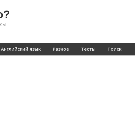
о?
сы!
Английский язык
Разное
Тесты
Поиск