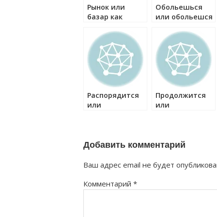
Рынок или
Обольешься
базар как
или обольешся
правильно?
как правильно?
Распорядится
Продолжится
или
или
распорядиться
продолжиться
как правильно?
как правильно?
Добавить комментарий
Ваш адрес email не будет опубликова
Комментарий
*