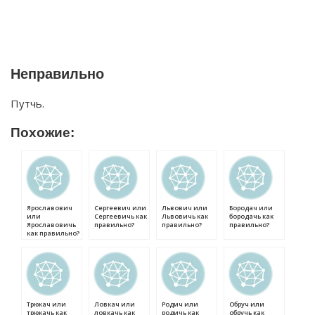
Неправильно
Путчь.
Похожие:
Ярославович
Сергеевич или
Львович или
Бородач или
или
Сергеевичь как
Львовичь как
бородачь как
Ярославовичь
правильно?
правильно?
правильно?
как правильно?
Трюкач или
Ловкач или
Родич или
Обруч или
трюкачь как
ловкачь как
родичь как
обручь как