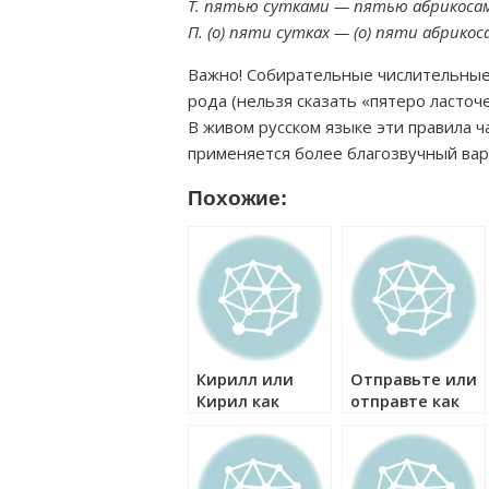
Т. пятью сутками — пятью абрикоса
П. (о) пяти сутках — (о) пяти абрикос
Важно! Собирательные числительные
рода (нельзя сказать «пятеро ласточек
В живом русском языке эти правила ч
применяется более благозвучный вар
Похожие:
Кирилл или
Отправьте или
Кирил как
отправте как
правильно?
правильно?