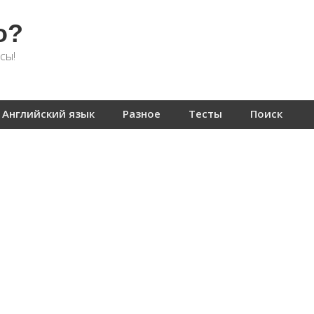
о?
сы!
Английский язык
Разное
Тесты
Поиск