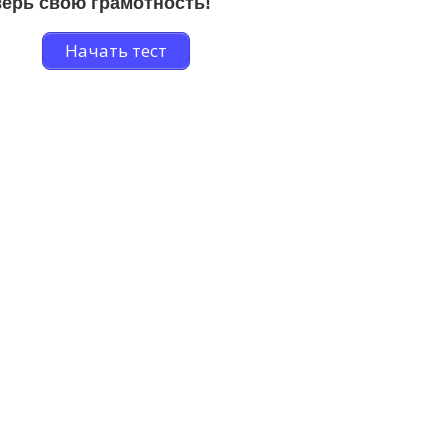
ерь свою грамотность!
Начать тест