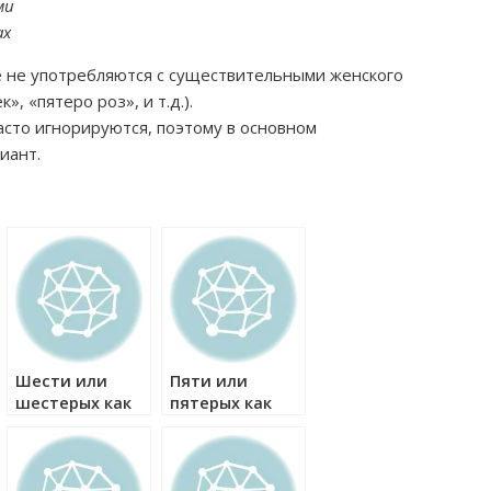
ми
ах
 не употребляются с существительными женского
», «пятеро роз», и т.д.).
асто игнорируются, поэтому в основном
иант.
Шести или
Пяти или
шестерых как
пятерых как
правильно?
правильно?