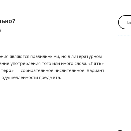
льно?
й
ния являются правильными, но в литературном
ние употребления того или иного слова. «
Пять
»
ятеро
» — собирательное числительное. Вариант
т одушевленности предмета.