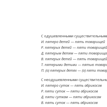
С одушевленными существительным
И. пятеро детей — пять товарищей
Р. пятерых детей — пяти товарище
Д. пятерым детям — пяти товарищ
В. пятерых детей — пять товарище
Т. пятерыми детьми — пятью това
П. (о) пятерых детях — (о) пяти тов
С неодушевленными существительн
И. пятеро суток — пять абрикосов
Р. пяти суток — пяти абрикосов
Д. пяти суткам — пяти абрикосам
В. пять суток — пять абрикосов