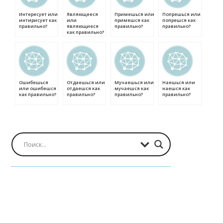
Интересует или
Являющееся
Примешься или
Попрешься или
интирисует как
или
примешся как
попрешся как
правильно?
являющиеся
правильно?
правильно?
как правильно?
Ошибешься
Отдаешься или
Мучаешься или
Наешься или
или ошибешся
отдаешся как
мучаешся как
наешся как
как правильно?
правильно?
правильно?
правильно?