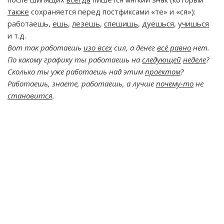
также
сохраняется перед постфиксами «те» и «ся»):
работаешь,
ешь
,
лезешь
,
спешишь
,
дуешься
,
учишься
и т.д.
Вот так работаешь
изо всех
сил, а денег
всё равно
нет.
По какому графику ты работаешь на
следующей
неделе
?
Сколько ты уже работаешь над этим
проектом
?
Работаешь, знаете, работаешь, а лучше
почему-то
не
становится
.