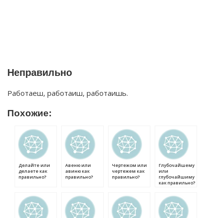
Неправильно
Работаеш, работаиш, работаишь.
Похожие:
Делайте или
Авеню или
Чертежом или
Глубочайшему
делаете как
авиню как
чертежем как
или
правильно?
правильно?
правильно?
глубочайшиму
как правильно?