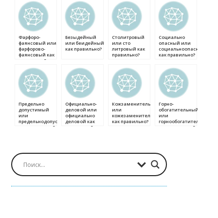
Фарфоро-
Безыдейный
Столитровый
Социально
фаянсовый или
или беидейный
или сто
опасный или
фарфорово-
как правильно?
литровый как
социальноопасный
фаянсовый как
правильно?
как правильно?
правильно?
Предельно
Официально-
Кожзаменитель
Горно-
допустимый
деловой или
или
обогатительный
или
официально
кожезаменитель
или
предельнодопустимый
деловой как
как правильно?
горнообогатительный
как правильно?
правильно?
как правильно?