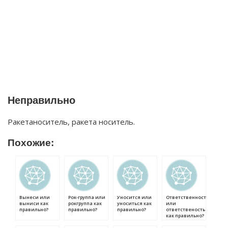
Неправильно
Ракетаноситель, ракета носитель.
Похожие:
Вынеси или
Рок-группа или
Уносится или
Ответственность
выниси как
рокгруппа как
уноситься как
или
правильно?
правильно?
правильно?
ответственость
как правильно?