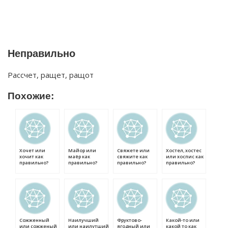
Неправильно
Рассчет, ращет, ращот
Похожие:
Хочет или
Майор или
Свяжете или
Хостел, хостес
хочит как
маёр как
свяжите как
или хоспис как
правильно?
правильно?
правильно?
правильно?
Сожженный
Наилучший
Фруктово-
Какой-то или
или сожженый
или наилутший
ягодный или
какой то как