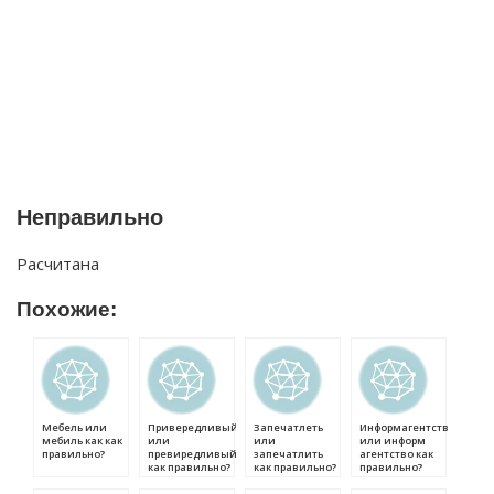
Неправильно
Расчитана
Похожие:
Мебель или
Привередливый
Запечатлеть
Информагентство
мебиль как как
или
или
или информ
правильно?
превиредливый
запечатлить
агентство как
как правильно?
как правильно?
правильно?