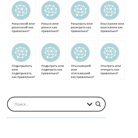
Розыскной или
Розыск или
Разыграть или
Изыскание или
розискной как
розиск как
разиграть как
изискание как
правильно?
правильно?
правильно?
правильно?
Подыгрывать
Подыграть или
Отыскавший
Отыграть или
или
подиграть как
или
отиграть как
подигрывать
правильно?
отискавший
правильно?
как правильно?
как правильно?