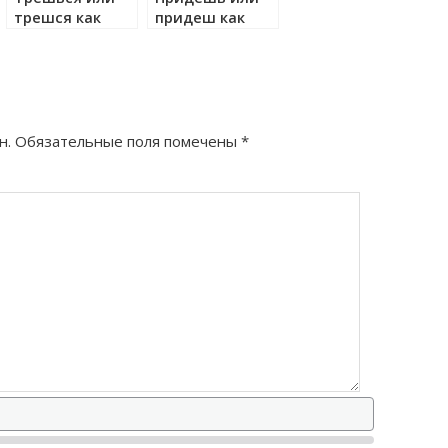
трешся как
придеш как
правильно?
правильно?
н.
Обязательные поля помечены
*