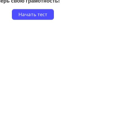
ерь свою грамотность!
Начать тест