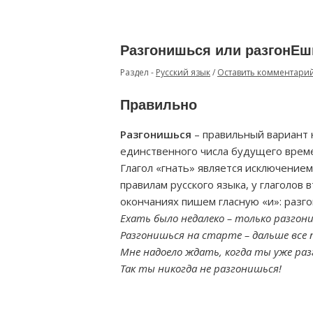
Разгонишься или разгонЕш
Раздел -
Русский язык
/
Оставить комментари
Правильно
Разгонишься
– правильный вариант 
единственного числа будущего време
Глагол «гнать» является исключение
правилам русского языка, у глаголов
окончаниях пишем гласную «и»: разг
Ехать было недалеко – только разгон
Разгонишься на старте – дальше все п
Мне надоело ждать, когда ты уже ра
Так ты никогда не разгонишься!