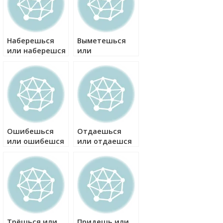
Наберешься
Выметешься
или наберешся
или
как правильно?
выметешся как
правильно?
Ошибешься
Отдаешься
или ошибешся
или отдаешся
как правильно?
как правильно?
Трёшься или
Придешь или