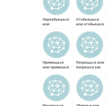
Переобуешься
Отобьешься
или
или отобьешся
переобуешся
как правильно?
как правильно?
Примешься
Попрешься или
или примешся
попрешся как
как правильно?
правильно?
Мучаешься
ДЕвичья или