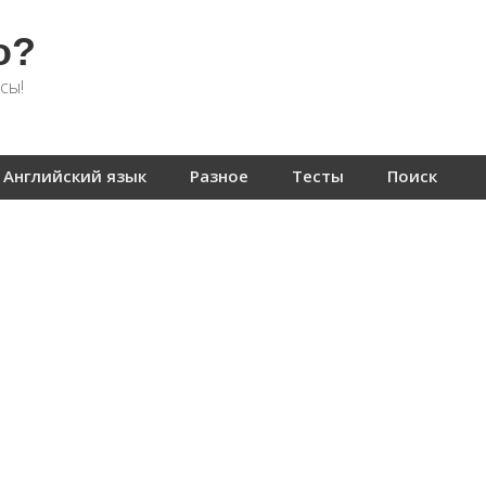
о?
сы!
Английский язык
Разное
Тесты
Поиск