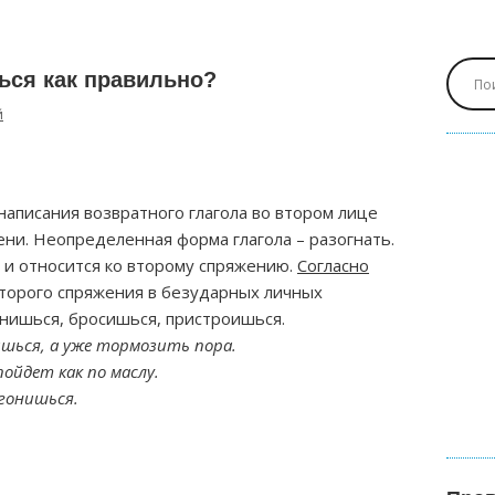
ься как правильно?
й
написания возвратного глагола во втором лице
ни. Неопределенная форма глагола – разогнать.
м и относится ко второму спряжению.
Согласно
 второго спряжения в безударных личных
онишься, бросишься, пристроишься.
ишься, а уже тормозить пора.
ойдет как по маслу.
згонишься.