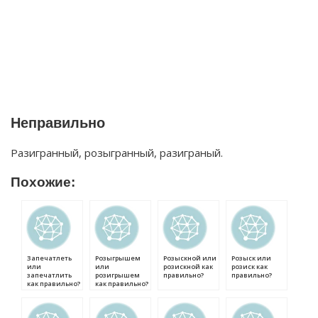
Неправильно
Разигранный, розыгранный, разиграный.
Похожие:
Запечатлеть
Розыгрышем
Розыскной или
Розыск или
или
или
розискной как
розиск как
запечатлить
розигрышем
правильно?
правильно?
как правильно?
как правильно?