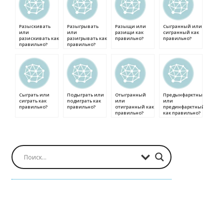
Разыскивать
Разыгрывать
Разыщи или
Сыгранный или
или
или
разищи как
сигранный как
разискивать как
разигрывать как
правильно?
правильно?
правильно?
правильно?
Сыграть или
Подыграть или
Отыгранный
Предынфарктный
сиграть как
подиграть как
или
или
правильно?
правильно?
отигранный как
прединфарктный
правильно?
как правильно?