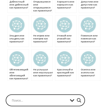
Доблестный
Открывшемся
Хорошего или
Допустим или
или доблесный
или
хорошого как
дапустим как
как правильно?
открывшимся
правильно?
правильно?
как правильно?
Злыдня или
Не игрив или
Уповай или
Поминая или
злыдень как
неигрив как
упавай как
помяная как
правильно?
правильно?
правильно?
правильно?
Обтягивающий
Не услышал
Красочный и
Осипла или
или
или неуслышал
красящий как
асипла как
облегающий
как правильно?
правильно?
правильно?
как правильно?