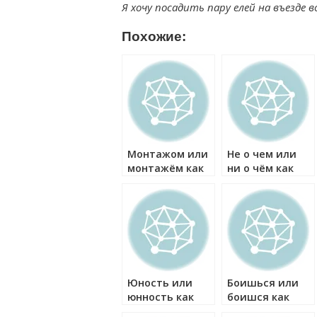
Я хочу посадить пару елей на въезде в
Похожие:
Монтажом или
Не о чем или
монтажём как
ни о чём как
правильно?
правильно?
Юность или
Боишься или
юнность как
боишся как
правильно?
правильно?