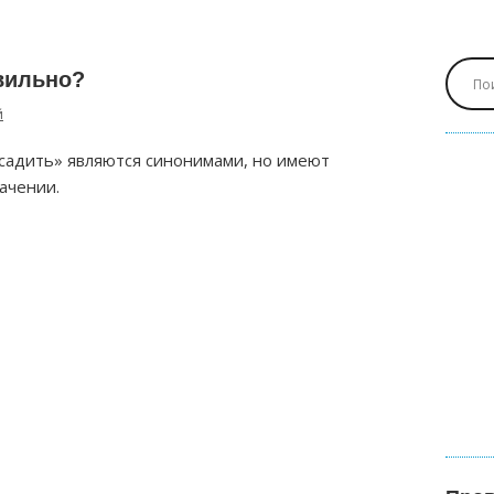
вильно?
й
«садить» являются синонимами, но имеют
ачении.