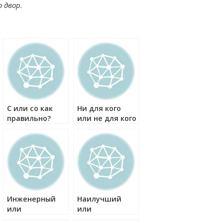
о двор.
С или со как
Ни для кого
правильно?
или не для кого
как правильно?
Инженерный
Наилучший
или
или
инженерский
наилутший как