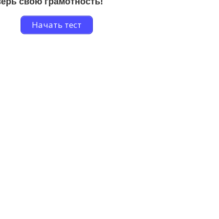
ерь свою грамотность!
Начать тест