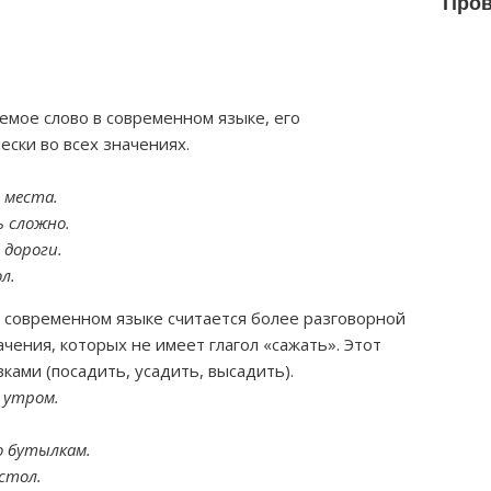
Пров
мое слово в современном языке, его
ски во всех значениях.
 места.
ь сложно.
 дороги.
л.
 в современном языке считается более разговорной
чения, которых не имеет глагол «сажать». Этот
ками (посадить, усадить, высадить).
 утром.
о бутылкам.
стол.