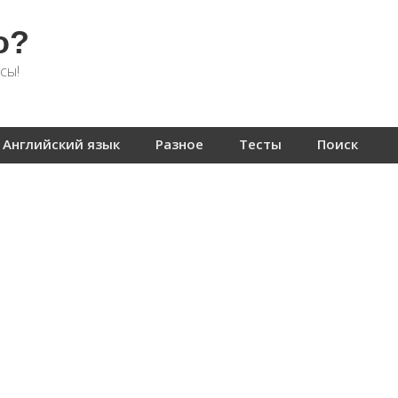
о?
сы!
Английский язык
Разное
Тесты
Поиск