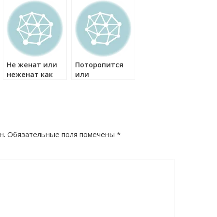
как правильно?
правильно?
Не женат или
Поторопится
неженат как
или
правильно?
поторопиться
как правильно?
н.
Обязательные поля помечены
*