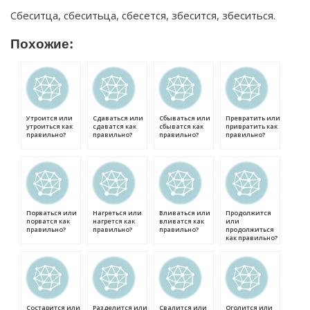
Сбеситца, сбеситьца, сбесется, збесится, збеситься.
Похожие:
Утроится или
Сдаваться или
Сбываться или
Превратить или
утроиться как
сдаватся как
сбыватся как
привратить как
правильно?
правильно?
правильно?
правильно?
Порваться или
Нагреться или
Вливаться или
Продолжится
порватся как
нагрется как
вливатся как
или
правильно?
правильно?
правильно?
продолжиться
как правильно?
Состарится или
Разделится или
Свалится или
Оголится или