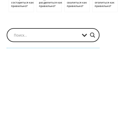
состариться как
разделиться как
свалиться как
оголиться как
правильно?
правильно?
правильно?
правильно?