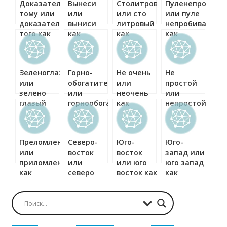
Доказательством
Вынеси
Столитровый
Пуленепробива
тому или
или
или сто
или пуле
доказательство
выниси
литровый
непробиваемый
того как
как
как
как
правильно?
правильно?
правильно?
правильно?
Зеленоглазый
Горно-
Не очень
Не
или
обогатительный
или
простой
зелено
или
неочень
или
глазый
горнообогатительный
как
непростой
как
как
правильно?
как
правильно?
правильно?
правильно?
Преломление
Северо-
Юго-
Юго-
или
восток
восток
запад или
приломление
или
или юго
юго запад
как
северо
восток как
как
правильно?
восток как
правильно?
правильно?
правильно?