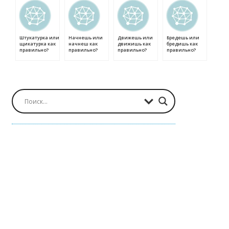
Штукатурка или
Начнешь или
Движешь или
Бредешь или
щикатурка как
начнеш как
движишь как
бредишь как
правильно?
правильно?
правильно?
правильно?