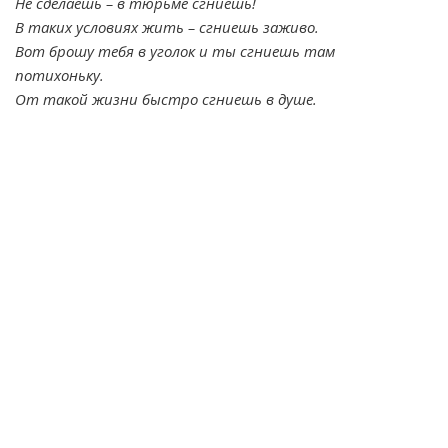
Не сделаешь – в тюрьме сгниешь!
В таких условиях жить – сгниешь заживо.
Вот брошу тебя в уголок и ты сгниешь там
потихоньку.
От такой жизни быстро сгниешь в душе.