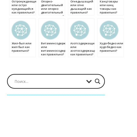
Остронуждающийся
Опорно-
Огнедышащий
Канцтовары
или остро
двигательный
или огне
или канц
нуждающийся
или опорно
дышащий как
товары как
как правильно?
двигательный
правильно?
правильно?
как правильно?
Жил-был или
Витаминсодержащий
Азотсодержащий
Худо-бедно или
жил был как
или
или
худо бедно как
правильно?
витаминосодержащий
азотосодержащий
правильно?
как правильно?
как правильно?