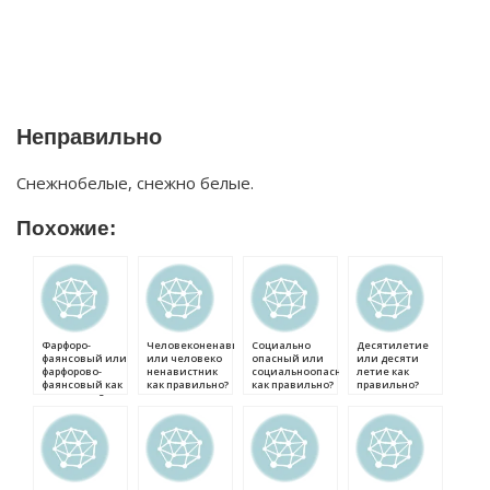
Неправильно
Снежнобелые, снежно белые.
Похожие:
Фарфоро-
Человеконенавистник
Социально
Десятилетие
фаянсовый или
или человеко
опасный или
или десяти
фарфорово-
ненавистник
социальноопасный
летие как
фаянсовый как
как правильно?
как правильно?
правильно?
правильно?