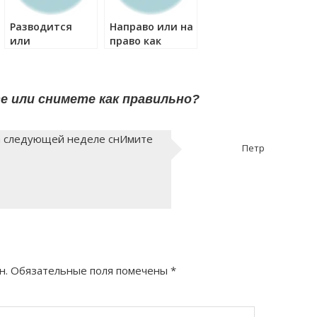
Разводится
Направо или на
или
право как
разводиться
правильно?
как правильно?
 или снимете как правильно?
а следующей неделе снИмите
Петр
н.
Обязательные поля помечены
*