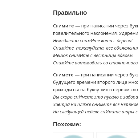
Правильно
Снимите
— при написании через букв
повелительного наклонения. Ударени
Немедленно снимИте кота с дерева!
СнимИте, пожалуйста, все объявления
Мешок снимИте с лестницы вдвоём.
СнимИте автомобиль со стояночного
Снимете
— при написании через букв
будущего времени второго лица множ
приходится на букву «и» в первом сл
Вы скоро снИмете это пугало с забора
Завтра на пляже снИмете всё нервно
На следующей неделе снИмите шары с 
Похожие: