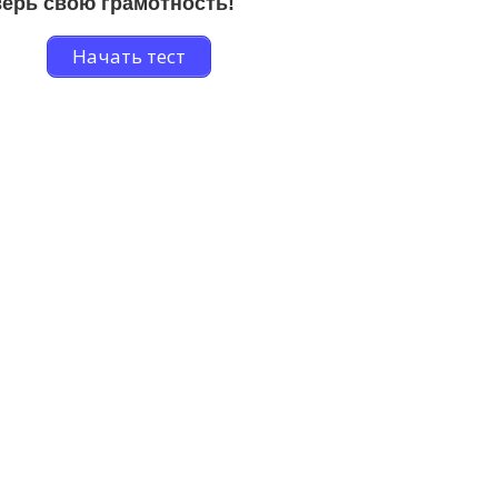
ерь свою грамотность!
Начать тест