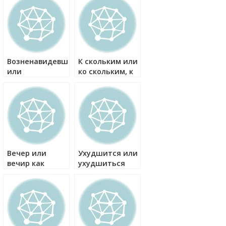
Возненавидевший
К скольким или
или
ко скольким, к
возненавидевшей
скольки или ко
как правильно?
скольки как
правильно?
Вечер или
Ухудшится или
вечир как
ухудшиться
правильно?
как правильно?