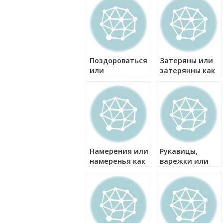
Поздороваться
Затеряны или
или
затерянны как
поздароваться
правильно?
как правильно?
Намерения или
Рукавицы,
намеренья как
варежки или
правильно?
перчатки как
правильно?