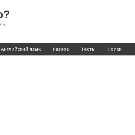
о?
сы!
Английский язык
Разное
Тесты
Поиск