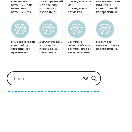
Цементно-
Тяжелораненый
Шестидесятилетие
Низкокачественный
бетонный или
или тяжело
или
или низко
цементно
раненый как
шестидесяти
качественный
бетонный как
правильно?
летие как
как правильно?
правильно?
правильно?
Приборостроение
Землепроходец
Всемирно
Не согласен
или приборо
или земле
известный или
или несогласен
строение как
проходец как
всемирноизвестный
как правильно?
правильно?
правильно?
как правильно?