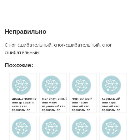
Неправильно
С ног сшибательный, сног-сшибательный, сног
сшибательный.
Похожие:
Двадцатилетие
Малоизученный
Черноглазый
Кареглазый
или двадцати
или мало
или черно
или каре
летие как
изученный как
глазый как
глазый как
правильно?
правильно?
правильно?
правильно?