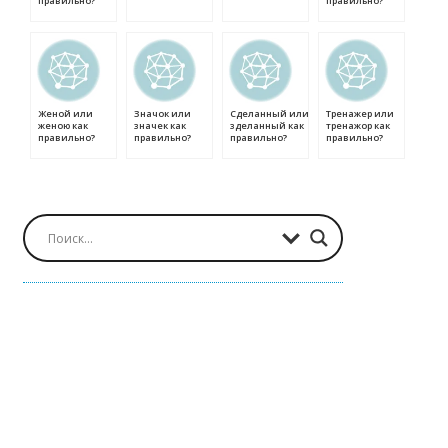
правильно?
правильно?
Женой или
Значок или
Сделанный или
Тренажер или
женою как
значек как
зделанный как
тренажор как
правильно?
правильно?
правильно?
правильно?