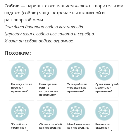
Собою
— вариант с окончанием «–ою» в творительном
падеже (собою) чаще встречается в книжной и
разговорной речи.
Она была довольна собою как никогда.
Царевич взял с собою все золото и серебро.
И взял он собою войско огромное.
Похожие:
На носу или на
Неисправен
Украдкой или
Сухая или сухой
носе как
или не
украдкою как
мозоль как
правильно?
исправен как
правильно?
правильно?
правильно?
Жилой или
Обоев или обой
Моей или моею
Возле или
жилою как
как правильно?
как правильно?
около как