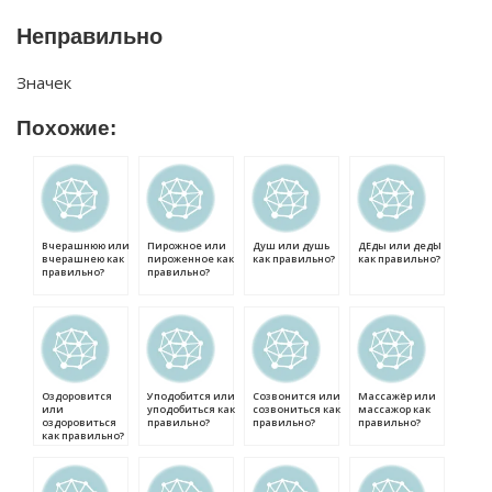
Неправильно
Значек
Похожие:
Вчерашнюю или
Пирожное или
Душ или душь
ДЕды или дедЫ
вчерашнею как
пироженное как
как правильно?
как правильно?
правильно?
правильно?
Оздоровится
Уподобится или
Созвонится или
Массажёр или
или
уподобиться как
созвониться как
массажор как
оздоровиться
правильно?
правильно?
правильно?
как правильно?