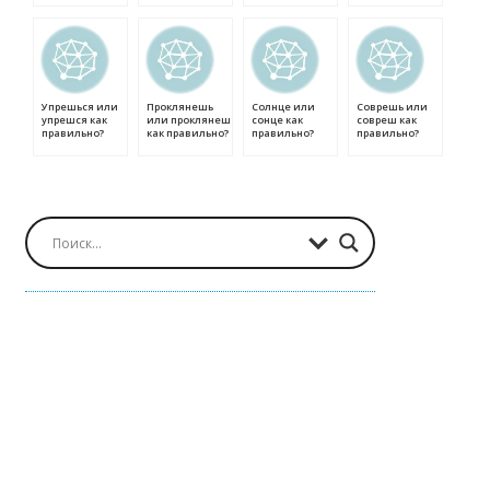
Упрешься или
Проклянешь
Солнце или
Соврешь или
упрешся как
или проклянеш
сонце как
совреш как
правильно?
как правильно?
правильно?
правильно?