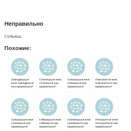
Неправильно
Сольеш.
Похожие:
Заведешься
Стелешься или
Сопьешься или
Повозится или
или заведешся
стелешся как
сопьешся как
повозиться как
как правильно?
правильно?
правильно?
правильно?
Сольешься или
Собьешься или
Снимешься или
Петушится или
сольешся как
собьешся как
снимишся как
петушиться как
правильно?
правильно?
правильно?
правильно?