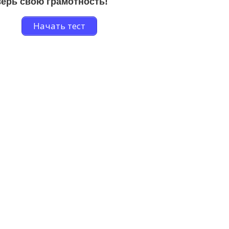
ерь свою грамотность!
Начать тест