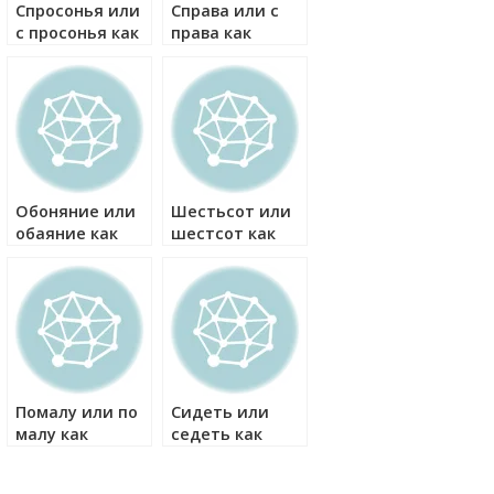
Спросонья или
Справа или с
с просонья как
права как
правильно?
правильно?
Обоняние или
Шестьсот или
обаяние как
шестсот как
правильно?
правильно?
Помалу или по
Сидеть или
малу как
седеть как
правильно?
правильно?