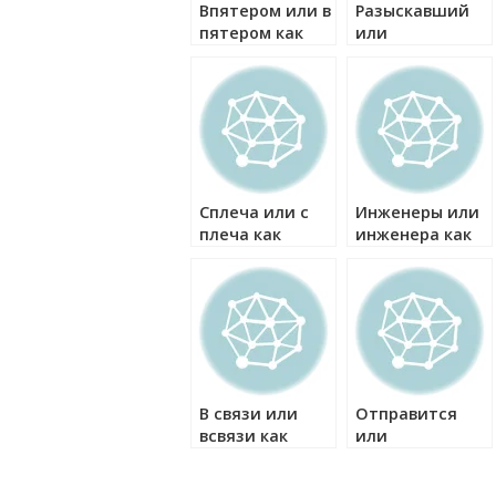
Впятером или в
Разыскавший
пятером как
или
правильно?
разискавший
как правильно?
Сплеча или с
Инженеры или
плеча как
инженера как
правильно?
правильно?
В связи или
Отправится
всвязи как
или
правильно?
отправиться
как правильно?