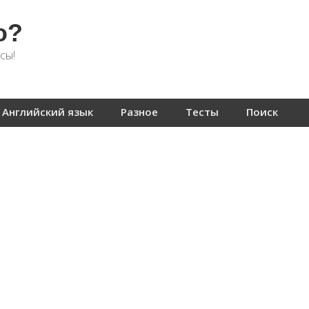
о?
сы!
Английский язык
Разное
Тесты
Поиск