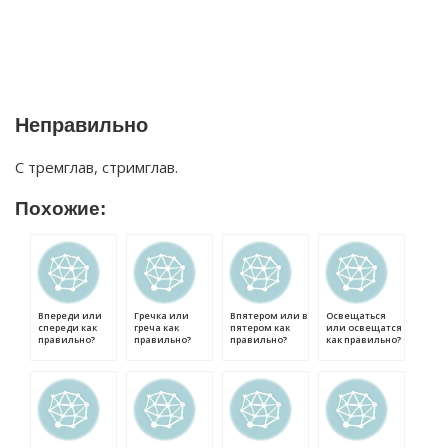
Неправильно
С тремглав, стримглав.
Похожие:
Впереди или
Гречка или
Впятером или в
Освещаться
спереди как
греча как
пятером как
или освещатся
правильно?
правильно?
правильно?
как правильно?