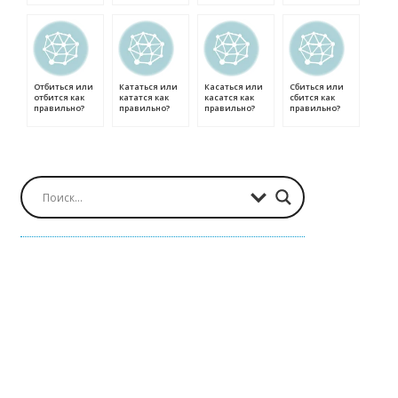
Отбиться или
Кататься или
Касаться или
Сбиться или
отбится как
кататся как
касатся как
сбится как
правильно?
правильно?
правильно?
правильно?