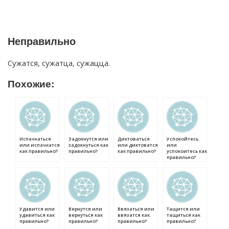
Неправильно
Сужатся, сужатца, сужацца.
Похожие:
Испачкаться
Задохнутся или
Диктоваться
Успокойтесь
или испачкатся
задохнуться как
или диктоватся
или
как правильно?
правильно?
как правильно?
успокоитесь как
правильно?
Удавится или
Вернутся или
Ввязаться или
Тащится или
удавиться как
вернуться как
ввязатся как
тащиться как
правильно?
правильно?
правильно?
правильно?