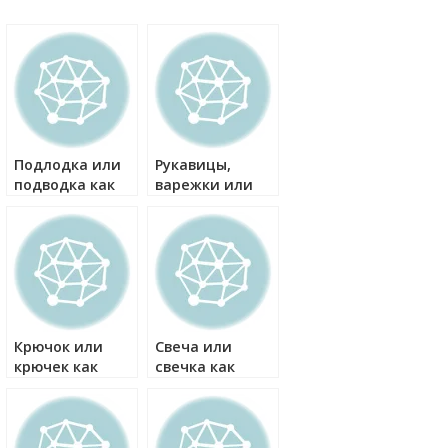
Подлодка или
Рукавицы,
подводка как
варежки или
правильно?
перчатки как
правильно?
Крючок или
Свеча или
крючек как
свечка как
правильно?
правильно?