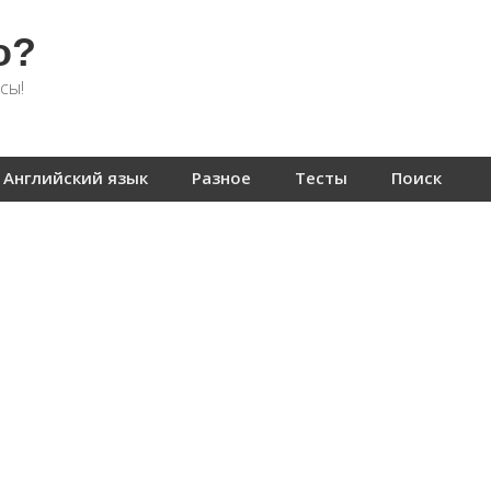
о?
сы!
Английский язык
Разное
Тесты
Поиск