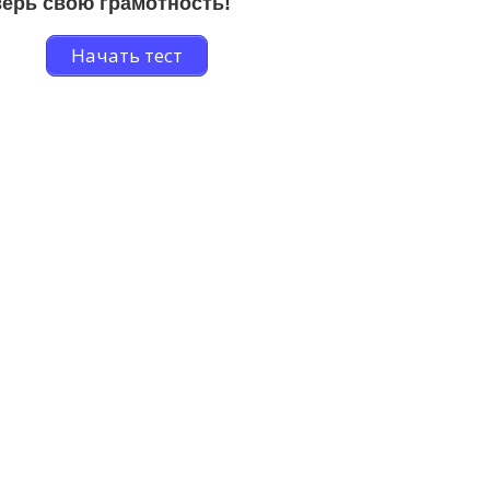
ерь свою грамотность!
Начать тест