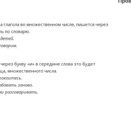
Пров
 глагола во множественном числе, пишется через
ь по словарю.
 детей.
говорим.
через букву «и» в середине слова это будет
ца, множественного числа.
спокоитесь.
обовать заново.
ами разговаривать.