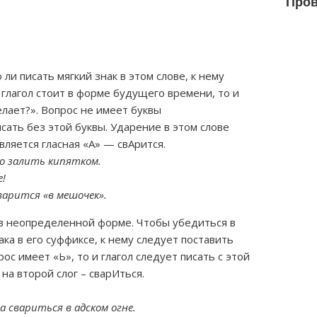
Пров
ли писать мягкий знак в этом слове, к нему
 глагол стоит в форме будущего времени, то и
елает?». Вопрос не имеет буквы
исать без этой буквы. Ударение в этом слове
вляется гласная «А» — свАрится.
го залить кипятком.
е!
варится «в мешочек».
 в неопределенной форме. Чтобы убедиться в
ка в его суффиксе, к нему следует поставить
рос имеет «Ь», то и глагол следует писать с этой
на второй слог – сварИться.
а свариться в адском огне.