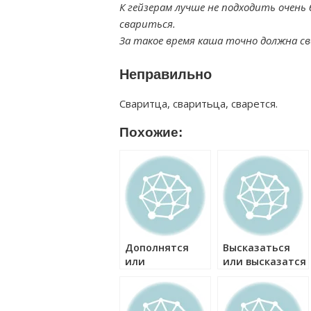
К гейзерам лучше не подходить очень 
свариться.
За такое время каша точно должна с
Неправильно
Сваритца, сваритьца, сварется.
Похожие:
Дополнятся
Высказаться
или
или высказатся
дополняться
как правильно?
как правильно?