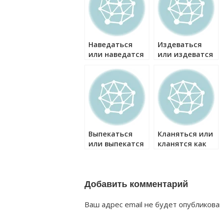
Наведаться
Издеваться
или наведатся
или издеватся
как правильно?
как правильно?
Выпекаться
Кланяться или
или выпекатся
кланятся как
как правильно?
правильно?
Добавить комментарий
Ваш адрес email не будет опубликова