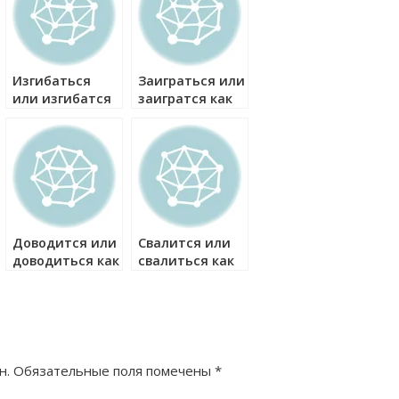
Изгибаться
Заиграться или
или изгибатся
заигратся как
как правильно?
правильно?
Доводится или
Свалится или
доводиться как
свалиться как
правильно?
правильно?
н.
Обязательные поля помечены
*