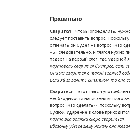
Правильно
Сварится
– чтобы определить, нужно 
следует поставить вопрос. Поскольку
отвечать он будет на вопрос «что сд
«Ь»,следовательно, и глагол нужно п
падает на первый слог, где ударной я
Картофель сварится быстрее, если е
Она же сварится в такой горячей вод
Если яйцо залить кипятком, то оно с
Свариться
– этот глагол употреблен
необходимости написания мягкого зна
вопрос «что сделать?». поскольку воп
буквой. Ударение в слове приходится 
Картошка должна скоро свариться.
Вдогонку убегавшему нахалу она желал