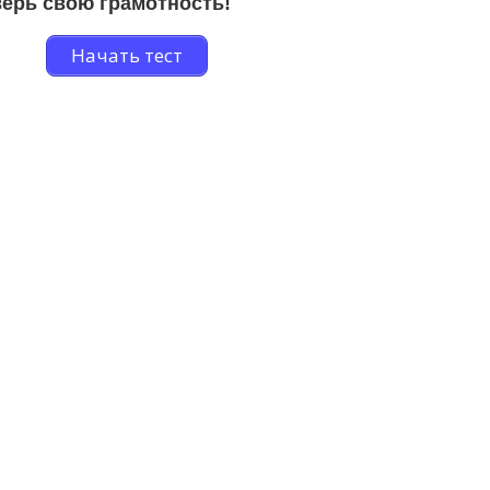
ерь свою грамотность!
Начать тест