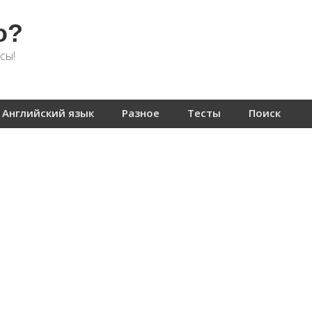
о?
сы!
Английский язык
Разное
Тесты
Поиск