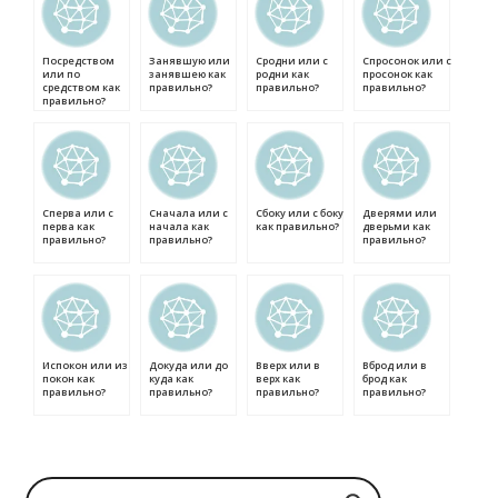
Посредством
Занявшую или
Сродни или с
Спросонок или с
или по
занявшею как
родни как
просонок как
средством как
правильно?
правильно?
правильно?
правильно?
Сперва или с
Сначала или с
Сбоку или с боку
Дверями или
перва как
начала как
как правильно?
дверьми как
правильно?
правильно?
правильно?
Испокон или из
Докуда или до
Вверх или в
Вброд или в
покон как
куда как
верх как
брод как
правильно?
правильно?
правильно?
правильно?