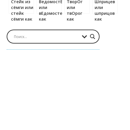
Стейк из
ВедомостЕй
ТворОг
Шприцев
сёмги или
или
или
или
стейк
вЕдомостей
твОрог
шприцов
сёмги как
как
как
как
правильно?
правильно?
правильно?
правильно?