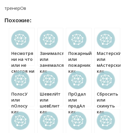
тренерОв
Похожие:
Несмотря
Занимался
Пожарный
МастерскИ
ни на что
или
или
или
или не
занемался
пожарник
мАстерски
смотря ни
как
как
как
на что как
правильно?
правильно?
правильно?
правильно?
ПолосУ
ШевелИт
ПрОдал
Сбросить
или
или
или
или
пОлосу
шевЕлит
продАл
скинуть
как
как
как
как
правильно?
правильно?
правильно?
правильно?