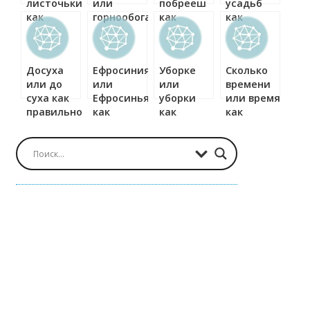
листочьки
или
побрееш
усадьб
как
горнообогатительный
как
как
правильно?
как
правильно?
правильно?
правильно?
Досуха
Ефросиния
Уборке
Сколько
или до
или
или
времени
суха как
Ефросинья
уборки
или время
правильно?
как
как
как
правильно?
правильно?
правильно?