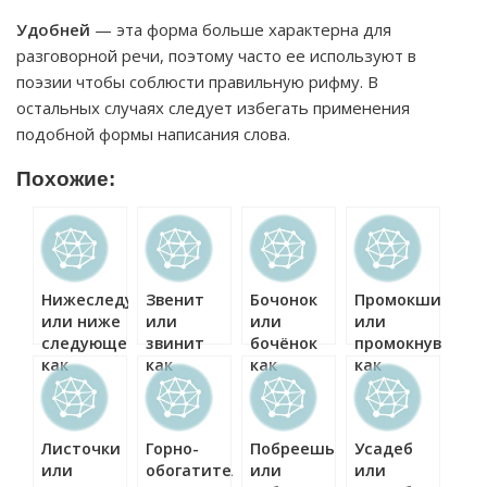
Удобней
— эта форма больше характерна для
разговорной речи, поэтому часто ее используют в
поэзии чтобы соблюсти правильную рифму. В
остальных случаях следует избегать применения
подобной формы написания слова.
Похожие:
Нижеследующее
Звенит
Бочонок
Промокший
или ниже
или
или
или
следующее
звинит
бочёнок
промокнувший
как
как
как
как
правильно?
правильно?
правильно?
правильно?
Листочки
Горно-
Побреешь
Усадеб
или
обогатительный
или
или