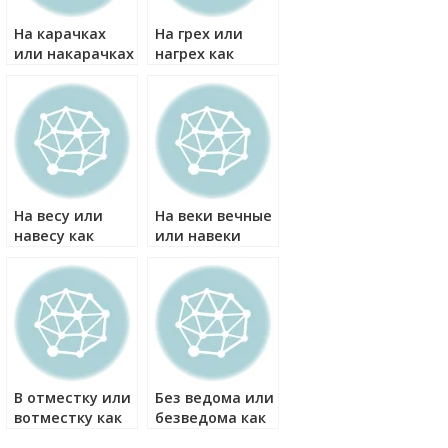
На карачках
На грех или
или накарачках
нагрех как
как правильно?
правильно?
На весу или
На веки вечные
навесу как
или навеки
правильно?
вечные как
правильно?
В отместку или
Без ведома или
вотместку как
безведома как
правильно?
правильно?