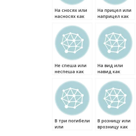
На сносях или
На прицел или
насносях как
наприцел как
правильно?
правильно?
Не спеша или
На вид или
неспеша как
навид как
правильно?
правильно?
В три погибели
В розницу или
или
врозницу как
втрипогибели
правильно?