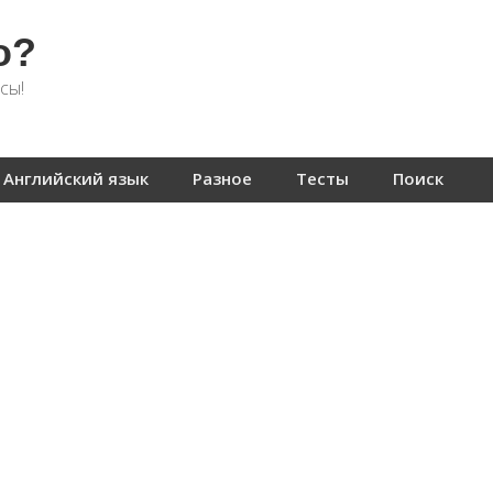
о?
сы!
Английский язык
Разное
Тесты
Поиск