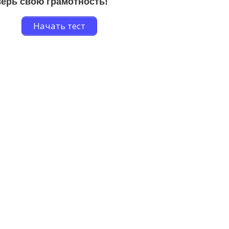
ерь свою грамотность!
Начать тест