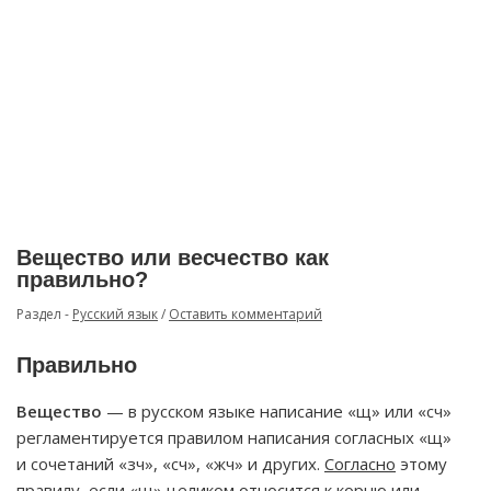
Вещество или весчество как
правильно?
Раздел -
Русский язык
/
Оставить комментарий
Правильно
Вещество
— в русском языке написание «щ» или «сч»
регламентируется правилом написания согласных «щ»
и сочетаний «зч», «сч», «жч» и других.
Согласно
этому
правилу, если «щ» целиком
относится
к корню или