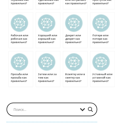
правильно?
правильно?
как правильно?
правильно?
Рабочая или
Хороший или
Декрет или
Потере или
робочая как
хорошей как
дикрет как
потери как
правильно?
правильно?
правильно?
правильно?
Просьба или
Затем или за
Всмятку или в
Уставный или
прозьба как
тем как
смятку как
уставной как
правильно?
правильно?
правильно?
правильно?