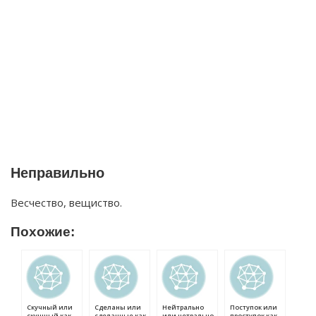
Неправильно
Весчество, вещиство.
Похожие:
Скучный или
Сделаны или
Нейтрально
Поступок или
скушный как
сделанные как
или нетрально
проступок как