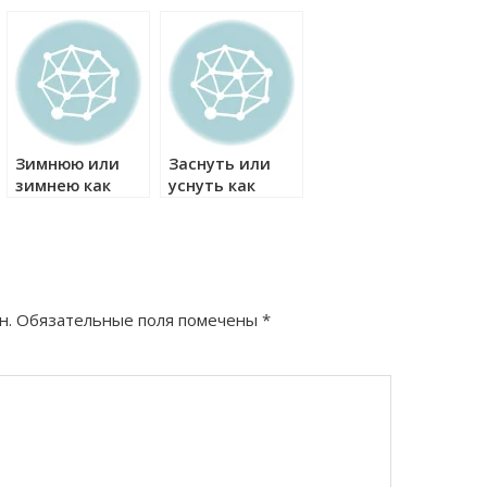
или
правильно?
организационно
технический
как правильно?
Зимнюю или
Заснуть или
зимнею как
уснуть как
правильно?
правильно?
н.
Обязательные поля помечены
*