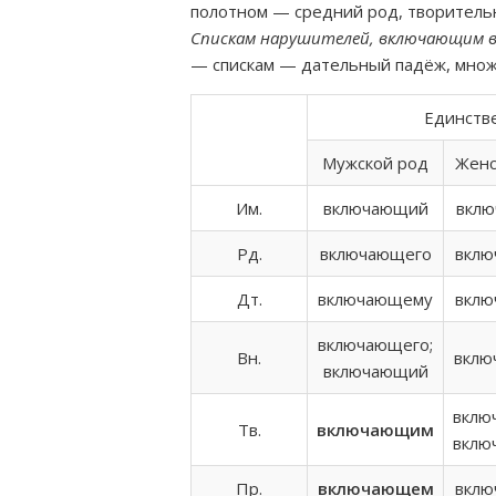
полотном — средний род, творитель
Спискам нарушителей, включающим в с
— спискам — дательный падёж, множ
Единств
Мужской род
Женс
Им.
включающий
вкл
Рд.
включающего
вкл
Дт.
включающему
вкл
включающего;
Вн.
вкл
включающий
вклю
Тв.
включающим
вкл
Пр.
включающем
вкл