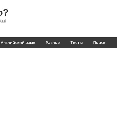
о?
сы!
Английский язык
Разное
Тесты
Поиск