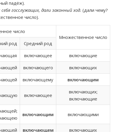
ный падёж).
ебя госслужащих, дали законный ход.
(дали чему?
ественное число).
енное число
Множественное число
кий род
Средний род
ючающая
включающее
включающие
ючающей
включающего
включающих
ючающей
включающему
включающим
включающих;
ючающую
включающее
включающие
чающей;
включающим
включающими
ючающею
ючающей
включающем
включающих