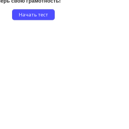
ерь свою грамотность!
Начать тест