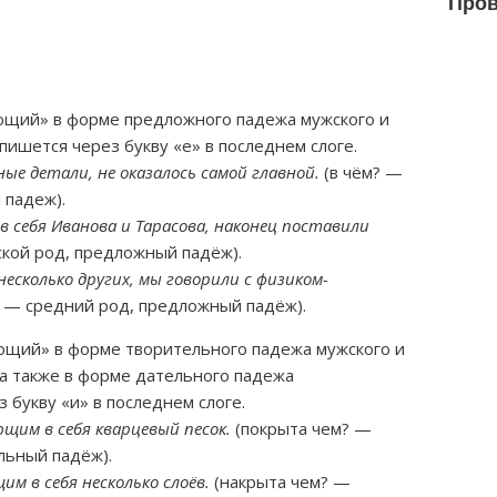
Пров
щий» в форме предложного падежа мужского и
пишется через букву «е» в последнем слоге.
ные детали, не оказалось самой главной.
(в чём? —
 падеж).
 себя Иванова и Тарасова, наконец поставили
ской род, предложный падёж).
есколько других, мы говорили с физиком-
е — средний род, предложный падёж).
щий» в форме творительного падежа мужского и
 а также в форме дательного падежа
 букву «и» в последнем слоге.
им в себя кварцевый песок.
(покрыта чем? —
льный падёж).
 в себя несколько слоёв.
(накрыта чем? —