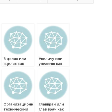
В целях или
Увеличу или
вцелях как
увеличю как
правильно?
правильно?
Организационно-
Главврач или
технический
глав врач как