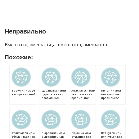
Неправильно
Вмешатся, вмешатьца, вмешатца, вмешацца.
Похожие:
Завуч или зауч
Царапаться или
Хвастаться или
Виталик или
как правильно?
царапатся как
хвастатся как
веталик как
правильно?
правильно?
правильно?
Сблизится или
Выровнять или
Одышка или
Втянутся или
сблизиться как
выравнять как
отдышка как
втянуться как