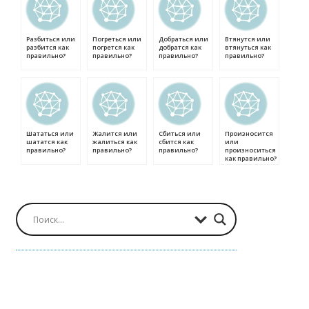
Разбиться или
Погреться или
Добраться или
Втянутся или
разбится как
погрется как
добратся как
втянуться как
правильно?
правильно?
правильно?
правильно?
Шататься или
Жалится или
Сбиться или
Произносится
шататся как
жалиться как
сбится как
или
правильно?
правильно?
правильно?
произноситься
как правильно?