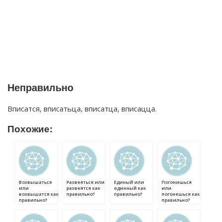
Неправильно
Вписатся, вписатьца, вписатца, вписацца.
Похожие:
Возвышаться
Развеяться или
Единый или
Погонишься
или
развеятся как
единный как
или
возвышатся как
правильно?
правильно?
погонешься как
правильно?
правильно?