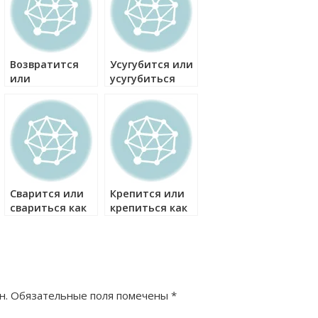
Возвратится
Усугубится или
или
усугубиться
возвратиться
как правильно?
как правильно?
Сварится или
Крепится или
свариться как
крепиться как
правильно?
правильно?
н.
Обязательные поля помечены
*