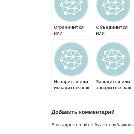
Ограничится
Объединится
или
или
ограничиться
объединиться
как правильно?
как правильно?
Испарится или
Заводится или
испариться как
заводиться как
правильно?
правильно?
Добавить комментарий
Ваш адрес email не будет опубликова