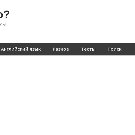
о?
сы!
Английский язык
Разное
Тесты
Поиск