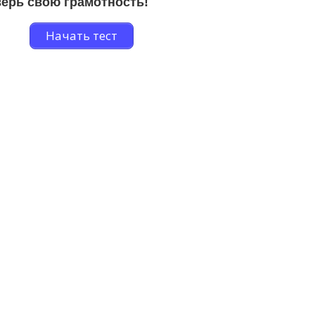
ерь свою грамотность!
Начать тест